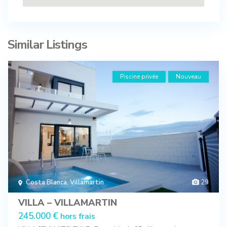
Similar Listings
Piscine privée
Nouveau
Costa Blanca
,
Villamartin
29
VILLA – VILLAMARTIN
245.000 €
hors frais