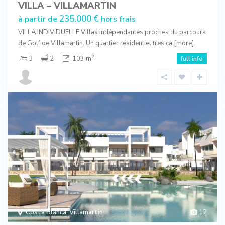
VILLA – VILLAMARTIN
235.000 €
à partir de
hors frais
VILLA INDIVIDUELLE Villas indépendantes proches du parcours
de Golf de Villamartin. Un quartier résidentiel très ca
[more]
2
3
2
103 m
full info
Costa Blanca
,
Villamartin
12