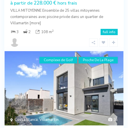
228.000 €
à partir de
hors frais
VILLA MITOYENNE Ensemble de 25 villas mitoyennes
contemporaines avec piscine privée dans un quartier de
Villamartin
[more]
2
3
2
108 m
full info
Complexe de Golf
Proche De La Plage
Costa Blanca
,
Villamartin
16