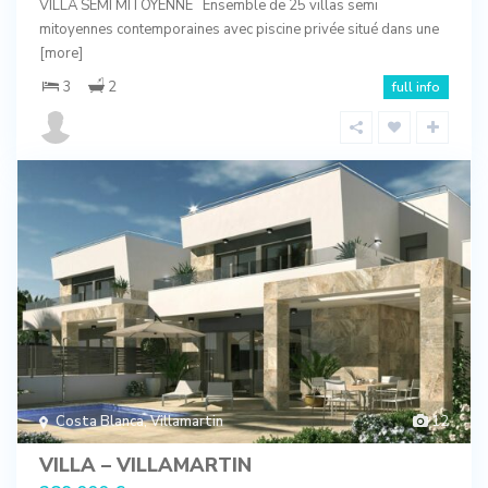
VILLA SEMI MITOYENNE Ensemble de 25 villas semi
mitoyennes contemporaines avec piscine privée situé dans une
[more]
3
2
full info
Costa Blanca
,
Villamartin
12
VILLA – VILLAMARTIN