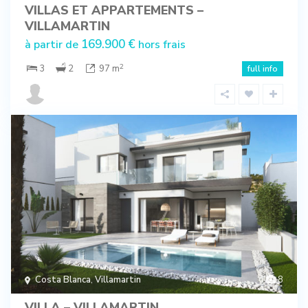
VILLAS ET APPARTEMENTS –
VILLAMARTIN
169.900 €
à partir de
hors frais
2
3
2
97 m
full info
Costa Blanca
,
Villamartin
8
VILLA – VILLAMARTIN