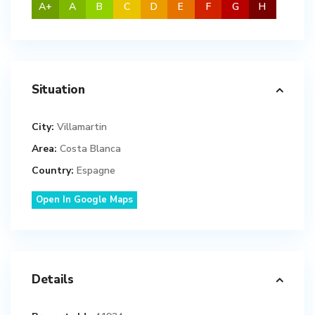
A+
A
B
C
D
E
F
G
H
Situation
City:
Villamartin
Area:
Costa Blanca
Country:
Espagne
Open In Google Maps
Details