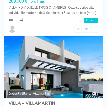
289.000 €
hors frais
VILLA INDIVIDUELLE TROIS CHAMBRES Cette superbe villa
individuelle moderne de 3 chambres et 3 salles de bain
[more]
3
3
full info
Costa Blanca
,
Villamartin
9
VILLA – VILLAMARTIN