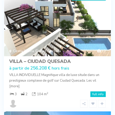
Costa Blanca
,
Ciudad Quesada
12
VILLA – CIUDAD QUESADA
256.208 €
à partir de
hors frais
VILLA INDIVIDUELLE Magnifique villa de luxe située dans un
prestigieux complexe de golf sur Ciudad Quesada. Les vil
[more]
2
3
2
104 m
full info