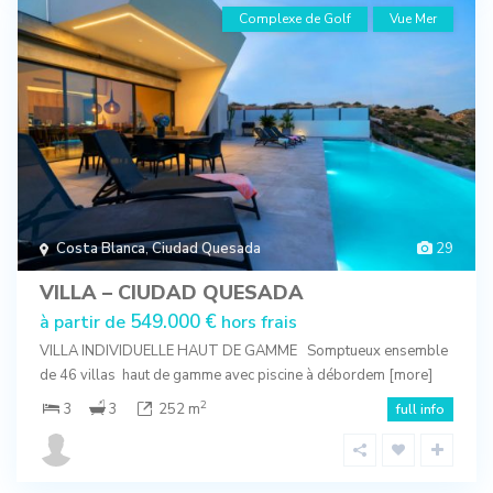
Complexe de Golf
Vue Mer
Costa Blanca
,
Ciudad Quesada
29
VILLA – CIUDAD QUESADA
549.000 €
à partir de
hors frais
VILLA INDIVIDUELLE HAUT DE GAMME Somptueux ensemble
de 46 villas haut de gamme avec piscine à débordem
[more]
2
3
3
252 m
full info