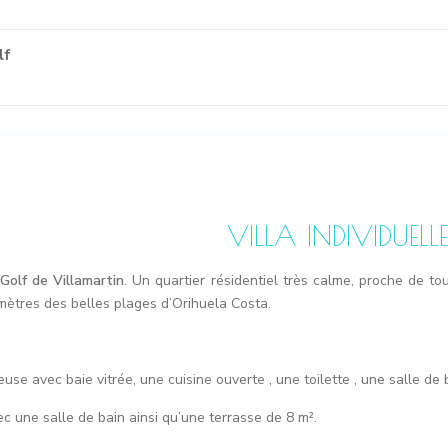
lf
VILLA INDIVIDUELL
Golf de Villamartin
. Un quartier résidentiel très calme, proche de to
mètres des belles plages d’Orihuela Costa.
use avec baie vitrée, une cuisine ouverte , une toilette , une salle d
une salle de bain ainsi qu’une terrasse de 8 m².