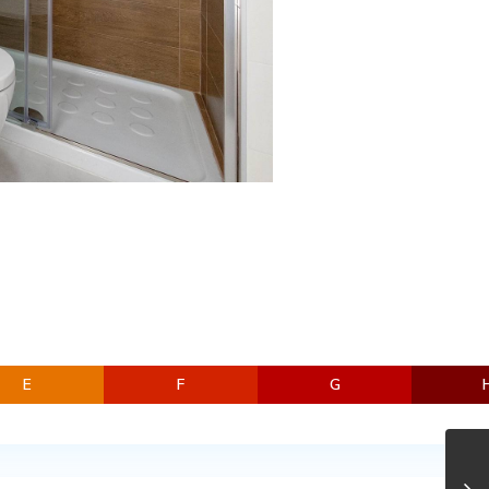
E
F
G