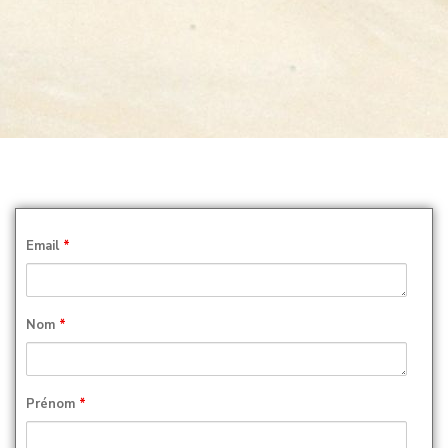
Email
*
Nom
*
Prénom
*