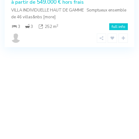
549.000 €
à partir de
hors frais
VILLA INDIVIDUELLE HAUT DE GAMME Somptueux ensemble
de 46 villas&nbs
[more]
2
3
3
252 m
full info