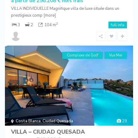
256.208 €
à partir de
hors frais
VILLA INDIVIDUELLE Magnifique villa de luxe située dans un
prestigieux comp
[more]
2
3
2
104 m
full info
Complexe de Golf
Vue Mer
Costa Blanca
,
Ciudad Quesada
29
VILLA – CIUDAD QUESADA