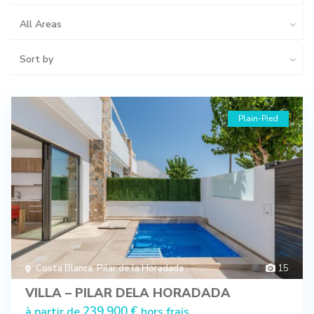
All Areas
Sort by
Plain-Pied
Costa Blanca
,
Pilar de la Horadada
15
VILLA – PILAR DELA HORADADA
239.900 €
à partir de
hors frais