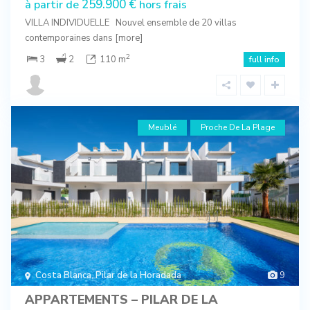
259.900 €
à partir de
hors frais
VILLA INDIVIDUELLE Nouvel ensemble de 20 villas
contemporaines dans
[more]
2
3
2
110 m
full info
Meublé
Proche De La Plage
Costa Blanca
,
Pilar de la Horadada
9
APPARTEMENTS – PILAR DE LA