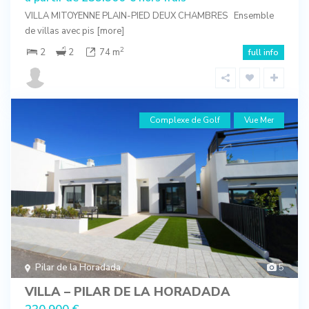
VILLA MITOYENNE PLAIN-PIED DEUX CHAMBRES Ensemble
de villas avec pis
[more]
2
2
2
74 m
full info
Complexe de Golf
Vue Mer
Pilar de la Horadada
5
VILLA – PILAR DE LA HORADADA