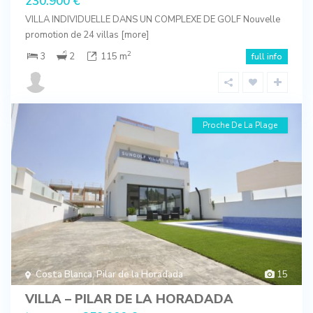
230.900 €
VILLA INDIVIDUELLE DANS UN COMPLEXE DE GOLF Nouvelle
promotion de 24 villas
[more]
2
3
2
115 m
full info
Proche De La Plage
Costa Blanca
,
Pilar de la Horadada
15
VILLA – PILAR DE LA HORADADA