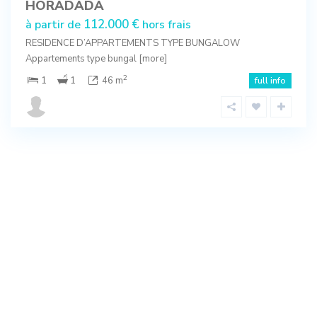
HORADADA
112.000 €
à partir de
hors frais
RESIDENCE D’APPARTEMENTS TYPE BUNGALOW
Appartements type bungal
[more]
2
1
1
46 m
full info