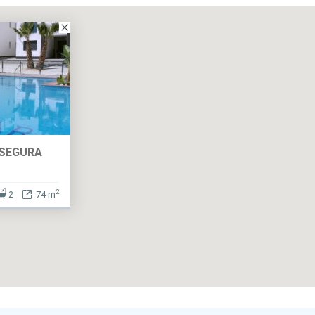
 SEGURA
2
2
74 m