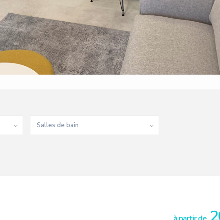
Salles de bain
2
à partir de