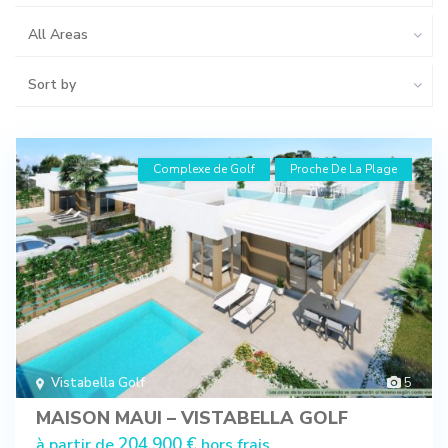
All Areas
Sort by
Complexe de Golf
Proche De La Plage
Vistabella Golf
5
MAISON MAUI – VISTABELLA GOLF
204.900 €
à partir de
hors frais