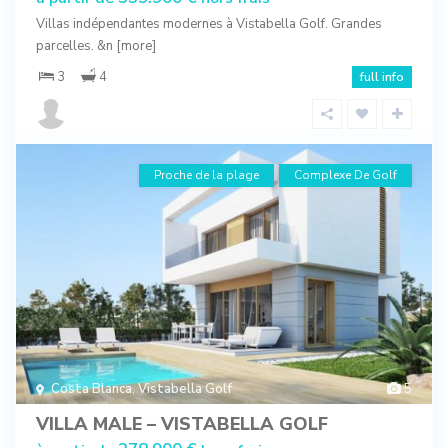
Villas indépendantes modernes à Vistabella Golf. Grandes
parcelles. &n
[more]
3
4
full info
Proche de la plage
Complexe De Golf
Costa Blanca
,
Vistabella Golf
5
VILLA MALE – VISTABELLA GOLF