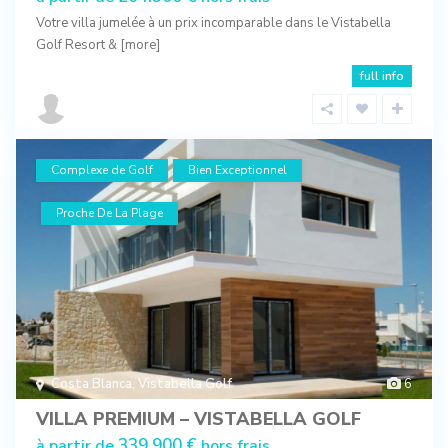
Votre villa jumelée à un prix incomparable dans le Vistabella
Golf Resort &
[more]
full info
Complexe de Golf
Bien Exceptionnel
Proche De La Plage
Costa Blanca
,
Vistabella Golf
6
VILLA PREMIUM – VISTABELLA GOLF
339.900 €
à partir de
hors frais