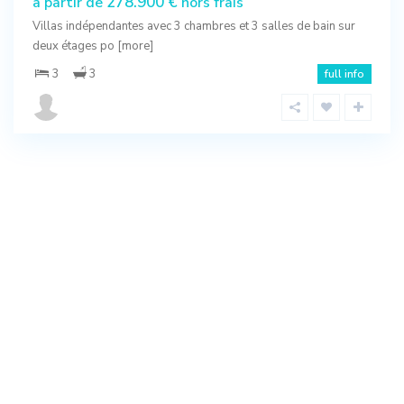
278.900 €
à partir de
hors frais
Villas indépendantes avec 3 chambres et 3 salles de bain sur
deux étages po
[more]
3
3
full info