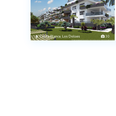
Costa Blanca
,
Los Dolses
30