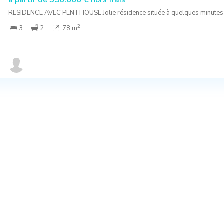
à partir de
hors frais
RESIDENCE AVEC PENTHOUSE Jolie résidence située à quelques minutes
2
3
2
78 m