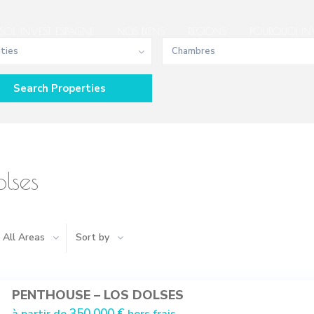
SOL INVEST ESPAGNE
NOS BIENS
REGIONS
POURQUOI INV
ities
Chambres
olses
All Areas
Sort by
PENTHOUSE – LOS DOLSES
350.000 €