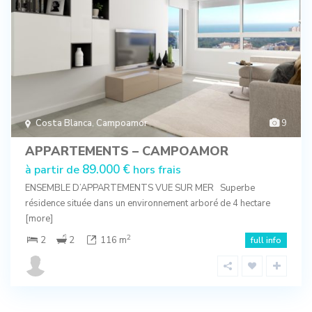
Costa Blanca
,
Campoamor
9
APPARTEMENTS – CAMPOAMOR
89.000 €
à partir de
hors frais
ENSEMBLE D’APPARTEMENTS VUE SUR MER Superbe
résidence située dans un environnement arboré de 4 hectare
[more]
2
2
2
116 m
full info