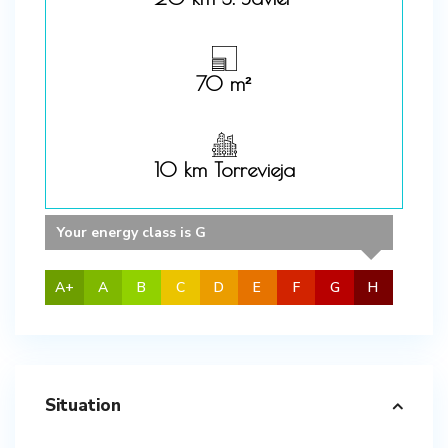
70 m²
10 km Torrevieja
Your energy class is G
A+
A
B
C
D
E
F
G
H
Situation