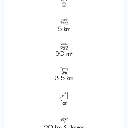
2
5 km
30 m²
3-5 km
1er
20 km S. Javier